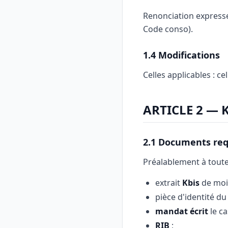
Renonciation expresse
Code conso).
1.4 Modifications
Celles applicables : ce
ARTICLE 2 — 
2.1 Documents req
Préalablement à toute 
extrait
Kbis
de moin
pièce d'identité du
mandat écrit
le ca
RIB
;