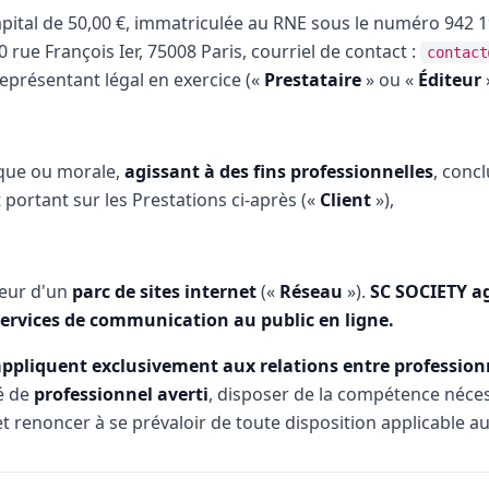
apital de 50,00 €, immatriculée au RNE sous le numéro 942 
60 rue François Ier, 75008 Paris, courriel de contact :
contact
eprésentant légal en exercice («
Prestataire
» ou «
Éditeur
»
que ou morale,
agissant à des fins professionnelles
, concl
 portant sur les Prestations ci-après («
Client
»),
teur d'un
parc de sites internet
(«
Réseau
»).
SC SOCIETY a
 services de communication au public en ligne.
appliquent exclusivement aux relations entre professionn
té de
professionnel averti
, disposer de la compétence néces
t renoncer à se prévaloir de toute disposition applicable