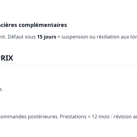
ancières complémentaires
ent. Défaut sous
15 jours
= suspension ou résiliation aux tor
PRIX
s.
mmandes postérieures. Prestations > 12 mois : révision an