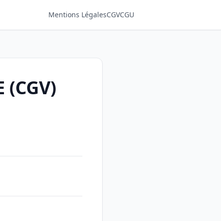
Mentions Légales
CGV
CGU
 (CGV)