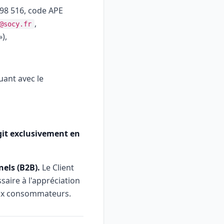
198 516, code APE
,
@socy.fr
),
uant avec le
git exclusivement en
els (B2B).
Le Client
saire à l'appréciation
 aux consommateurs.