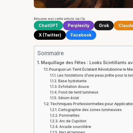
Résume moi cette article via l'ia
ChatGPT
Perplexity
Grok
Claud
X (Twitter)
Facebook
Sommaire
Maquillage des Fêtes : Looks Scintillants a
Pourquoi un Teint Éclatant Révolutionne le Maq
Les fondations d’une peau prête pour la lu
Base hydratante
Exfoliation douce
Fond de teint lumineux
Sérum éclat
Techniques Professionnelles pour Application
Cartographie des zones lumineuses
Pommettes
Arc de Cupidon
Arcade sourcilière
Nez et tempes