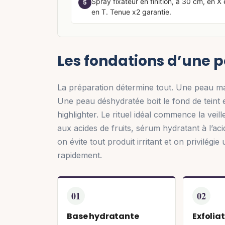
Spray fixateur en finition, à 30 cm, en X 
5
en T. Tenue x2 garantie.
Les fondations d’une p
La préparation détermine tout. Une peau mal
Une peau déshydratée boit le fond de teint 
highlighter. Le rituel idéal commence la ve
aux acides de fruits, sérum hydratant à l’a
on évite tout produit irritant et on privilégie
rapidement.
01
02
Base hydratante
Exfolia