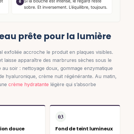
et
Si la bouche est intense, le regard reste
6
sobre. Et inversement. L’équilibre, toujours.
eau prête pour la lumière
 exfoliée accroche le produit en plaques visibles.
et laisse apparaître des marbrures sèches sous le
ille au soir : nettoyage doux, gommage enzymatique
cide hyaluronique, crème nuit régénérante. Au matin,
 une
crème hydratante
légère qui s’absorbe
03
tion douce
Fond de teint lumineux