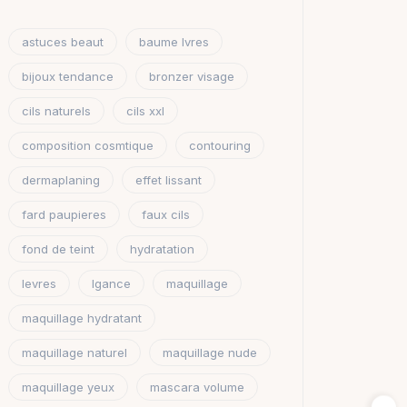
astuces beaut
baume lvres
bijoux tendance
bronzer visage
cils naturels
cils xxl
composition cosmtique
contouring
dermaplaning
effet lissant
fard paupieres
faux cils
fond de teint
hydratation
levres
lgance
maquillage
maquillage hydratant
maquillage naturel
maquillage nude
maquillage yeux
mascara volume