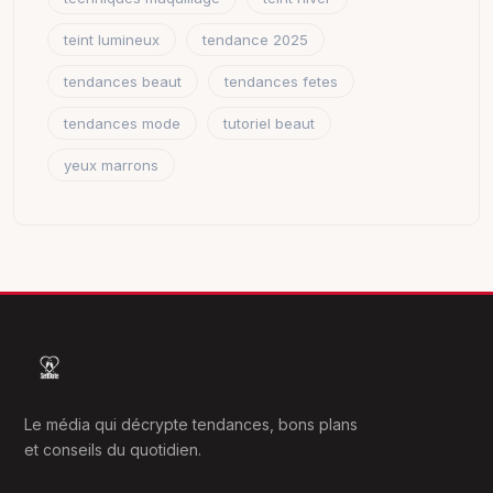
teint lumineux
tendance 2025
tendances beaut
tendances fetes
tendances mode
tutoriel beaut
yeux marrons
Le média qui décrypte tendances, bons plans
et conseils du quotidien.