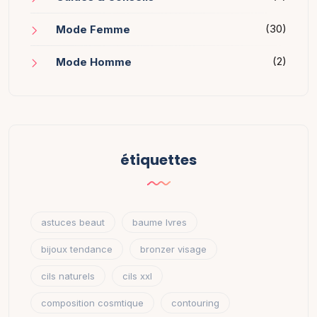
(30)
Mode Femme
(2)
Mode Homme
étiquettes
astuces beaut
baume lvres
bijoux tendance
bronzer visage
cils naturels
cils xxl
composition cosmtique
contouring