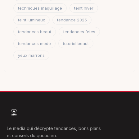
techniques maquillage
teint hiver
teint lumineux
tendance 2025
tendances beaut
tendances fetes
tendances mode
tutoriel beaut
yeux marrons
Le média qui décrypte tendances, bons plans
et conseils du quotidien.