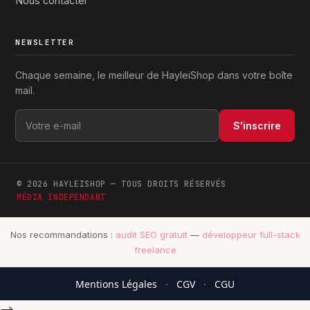
Nous contacter
NEWSLETTER
Chaque semaine, le meilleur de HayleiShop dans votre boîte
mail.
S'inscrire
© 2026 HAYLEISHOP — TOUS DROITS RÉSERVÉS
MÉDIA INDÉPENDANT
Nos recommandations :
audit SEO gratuit
—
développeur full-stack
freelance
Mentions Légales
·
CGV
·
CGU
-->