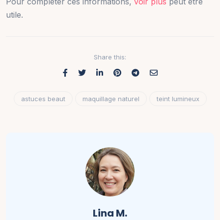
Pour compléter ces informations,
voir plus
peut être
utile.
Share this:
astuces beaut
maquillage naturel
teint lumineux
Lina M.