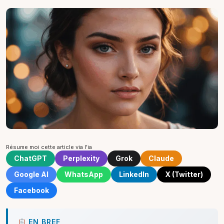
Résume moi cette article via l'ia
ChatGPT
Perplexity
Grok
Claude
Google AI
WhatsApp
LinkedIn
X (Twitter)
Facebook
EN BREF