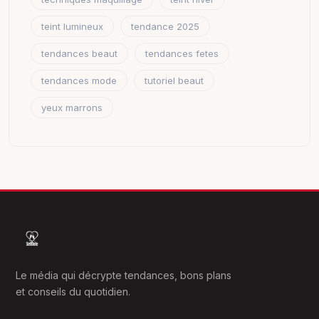
teint lumineux
tendance 2025
tendances beaut
tendances fetes
tendances mode
tutoriel beaut
yeux marrons
Le média qui décrypte tendances, bons plans
et conseils du quotidien.