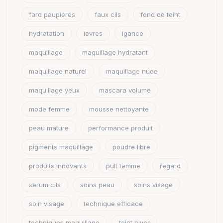
fard paupieres
faux cils
fond de teint
hydratation
levres
lgance
maquillage
maquillage hydratant
maquillage naturel
maquillage nude
maquillage yeux
mascara volume
mode femme
mousse nettoyante
peau mature
performance produit
pigments maquillage
poudre libre
produits innovants
pull femme
regard
serum cils
soins peau
soins visage
soin visage
technique efficace
techniques maquillage
teint hiver