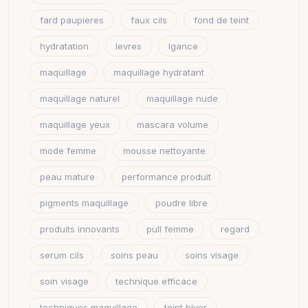
fard paupieres
faux cils
fond de teint
hydratation
levres
lgance
maquillage
maquillage hydratant
maquillage naturel
maquillage nude
maquillage yeux
mascara volume
mode femme
mousse nettoyante
peau mature
performance produit
pigments maquillage
poudre libre
produits innovants
pull femme
regard
serum cils
soins peau
soins visage
soin visage
technique efficace
techniques maquillage
teint hiver