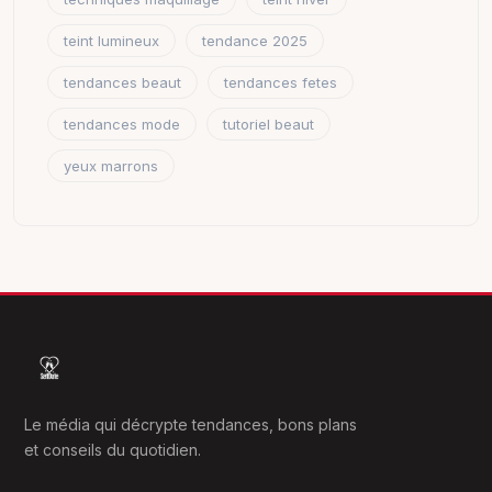
teint lumineux
tendance 2025
tendances beaut
tendances fetes
tendances mode
tutoriel beaut
yeux marrons
Le média qui décrypte tendances, bons plans
et conseils du quotidien.