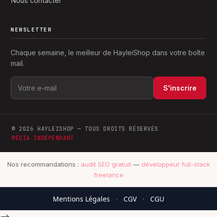
Nous contacter
NEWSLETTER
Chaque semaine, le meilleur de HayleiShop dans votre boîte
mail.
S'inscrire
© 2026 HAYLEISHOP — TOUS DROITS RÉSERVÉS
MÉDIA INDÉPENDANT
Nos recommandations :
audit SEO gratuit
—
développeur full-stack
freelance
Mentions Légales
·
CGV
·
CGU
-->