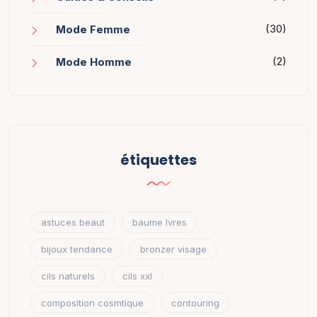
(30)
Mode Femme
(2)
Mode Homme
étiquettes
astuces beaut
baume lvres
bijoux tendance
bronzer visage
cils naturels
cils xxl
composition cosmtique
contouring