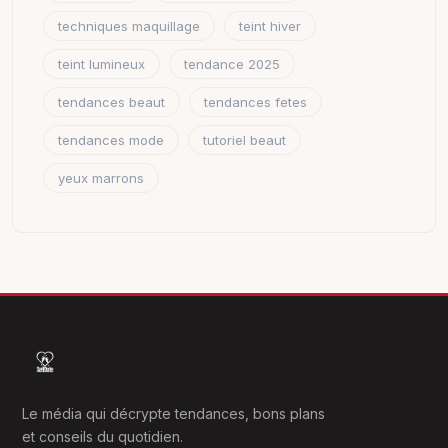
techniques maquillage
teint hiver
teint lumineux
tendance 2025
tendances beaut
tendances fetes
tendances mode
tutoriel beaut
yeux marrons
Le média qui décrypte tendances, bons plans
et conseils du quotidien.