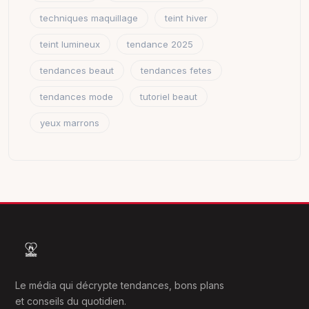
techniques maquillage
teint hiver
teint lumineux
tendance 2025
tendances beaut
tendances fetes
tendances mode
tutoriel beaut
yeux marrons
Le média qui décrypte tendances, bons plans
et conseils du quotidien.