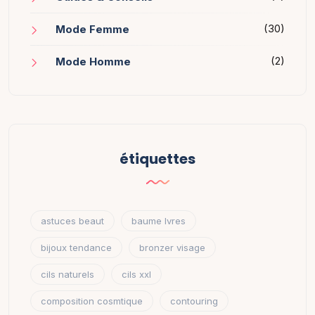
(30)
Mode Femme
(2)
Mode Homme
étiquettes
astuces beaut
baume lvres
bijoux tendance
bronzer visage
cils naturels
cils xxl
composition cosmtique
contouring