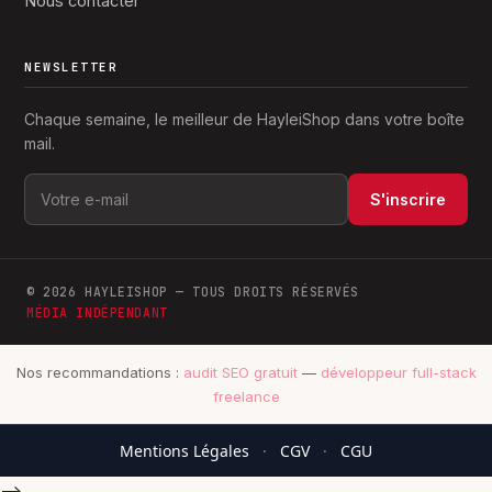
Nous contacter
NEWSLETTER
Chaque semaine, le meilleur de HayleiShop dans votre boîte
mail.
S'inscrire
© 2026 HAYLEISHOP — TOUS DROITS RÉSERVÉS
MÉDIA INDÉPENDANT
Nos recommandations :
audit SEO gratuit
—
développeur full-stack
freelance
Mentions Légales
·
CGV
·
CGU
-->