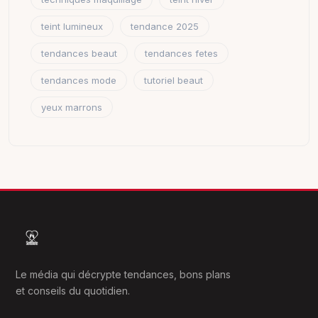
teint lumineux
tendance 2025
tendances beaut
tendances fetes
tendances mode
tutoriel beaut
yeux marrons
Le média qui décrypte tendances, bons plans
et conseils du quotidien.