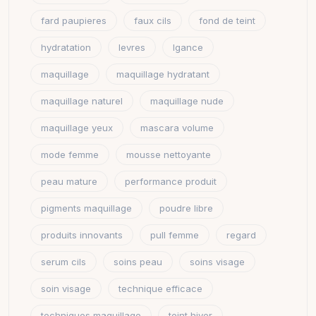
fard paupieres
faux cils
fond de teint
hydratation
levres
lgance
maquillage
maquillage hydratant
maquillage naturel
maquillage nude
maquillage yeux
mascara volume
mode femme
mousse nettoyante
peau mature
performance produit
pigments maquillage
poudre libre
produits innovants
pull femme
regard
serum cils
soins peau
soins visage
soin visage
technique efficace
techniques maquillage
teint hiver