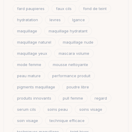
fard paupieres
faux cils
fond de teint
hydratation
levres
lgance
maquillage
maquillage hydratant
maquillage naturel
maquillage nude
maquillage yeux
mascara volume
mode femme
mousse nettoyante
peau mature
performance produit
pigments maquillage
poudre libre
produits innovants
pull femme
regard
serum cils
soins peau
soins visage
soin visage
technique efficace
techniques maquillage
teint hiver