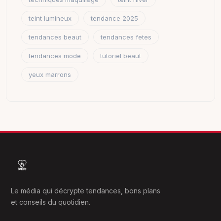
teint lumineux
tendance 2025
tendances beaut
tendances fetes
tendances mode
tutoriel beaut
yeux marrons
Le média qui décrypte tendances, bons plans
et conseils du quotidien.