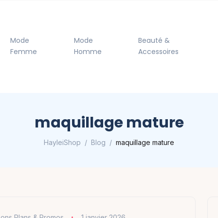
Mode
Mode
Beauté &
Femme
Homme
Accessoires
maquillage mature
HayleiShop
Blog
maquillage mature
ons Plans & Promos
1 janvier 2026