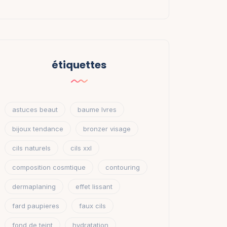
étiquettes
astuces beaut
baume lvres
bijoux tendance
bronzer visage
cils naturels
cils xxl
composition cosmtique
contouring
dermaplaning
effet lissant
fard paupieres
faux cils
fond de teint
hydratation