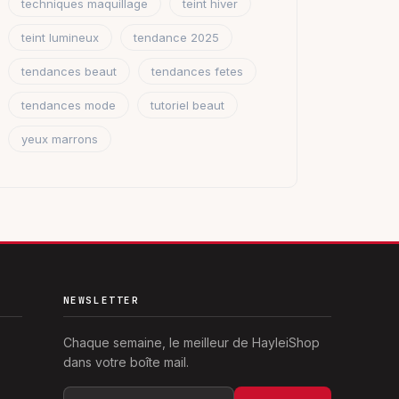
techniques maquillage
teint hiver
teint lumineux
tendance 2025
tendances beaut
tendances fetes
tendances mode
tutoriel beaut
yeux marrons
NEWSLETTER
Chaque semaine, le meilleur de HayleiShop
dans votre boîte mail.