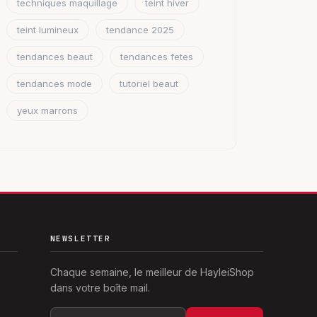
techniques maquillage
teint hiver
teint lumineux
tendance 2025
tendances beaut
tendances fetes
tendances mode
tutoriel beaut
yeux marrons
NEWSLETTER
Chaque semaine, le meilleur de HayleiShop
dans votre boîte mail.