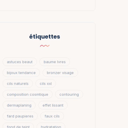
étiquettes
astuces beaut
baume lvres
bijoux tendance
bronzer visage
cils naturels
cils xxl
composition cosmtique
contouring
dermaplaning
effet lissant
fard paupieres
faux cils
fond de teint
hydratation