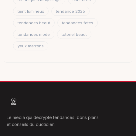
teint lumineux
tendance 2025
tendances beaut
tendances fetes
tendances mode
tutoriel beaut
yeux marrons
Le média qui décrypte tendances, bons plans
et conseils du quotidien.