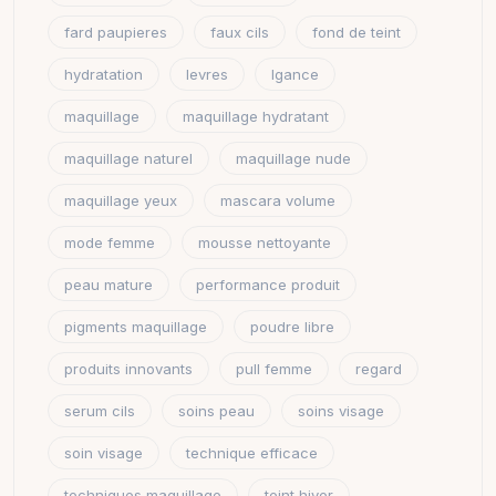
fard paupieres
faux cils
fond de teint
hydratation
levres
lgance
maquillage
maquillage hydratant
maquillage naturel
maquillage nude
maquillage yeux
mascara volume
mode femme
mousse nettoyante
peau mature
performance produit
pigments maquillage
poudre libre
produits innovants
pull femme
regard
serum cils
soins peau
soins visage
soin visage
technique efficace
techniques maquillage
teint hiver