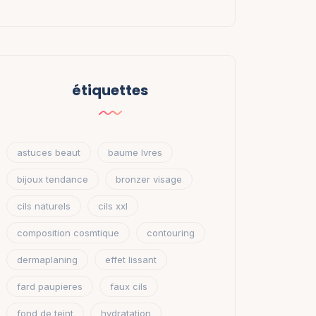
étiquettes
astuces beaut
baume lvres
bijoux tendance
bronzer visage
cils naturels
cils xxl
composition cosmtique
contouring
dermaplaning
effet lissant
fard paupieres
faux cils
fond de teint
hydratation