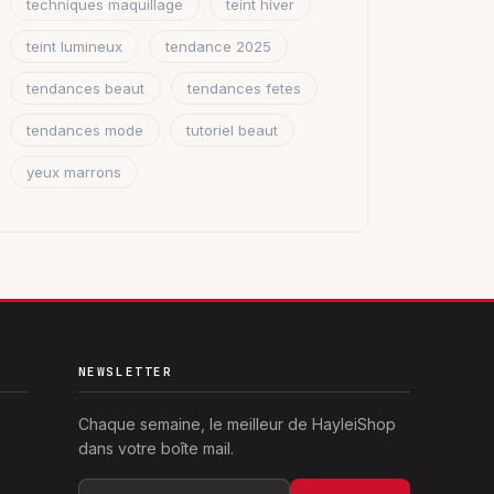
techniques maquillage
teint hiver
teint lumineux
tendance 2025
tendances beaut
tendances fetes
tendances mode
tutoriel beaut
yeux marrons
NEWSLETTER
Chaque semaine, le meilleur de HayleiShop
dans votre boîte mail.