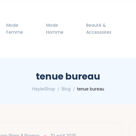
Mode
Mode
Beauté &
Femme
Homme
Accessoires
tenue bureau
HayleiShop
Blog
tenue bureau
ons Plans & Promos
10 août 2025