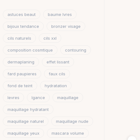
astuces beaut
baume lvres
bijoux tendance
bronzer visage
cils naturels
cils xxl
composition cosmtique
contouring
dermaplaning
effet lissant
fard paupieres
faux cils
fond de teint
hydratation
levres
lgance
maquillage
maquillage hydratant
maquillage naturel
maquillage nude
maquillage yeux
mascara volume