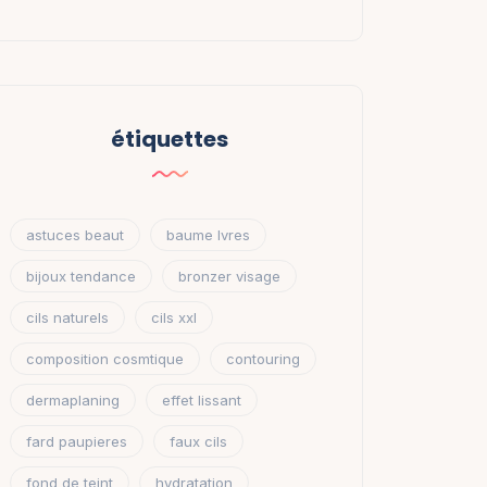
étiquettes
astuces beaut
baume lvres
bijoux tendance
bronzer visage
cils naturels
cils xxl
composition cosmtique
contouring
dermaplaning
effet lissant
fard paupieres
faux cils
fond de teint
hydratation