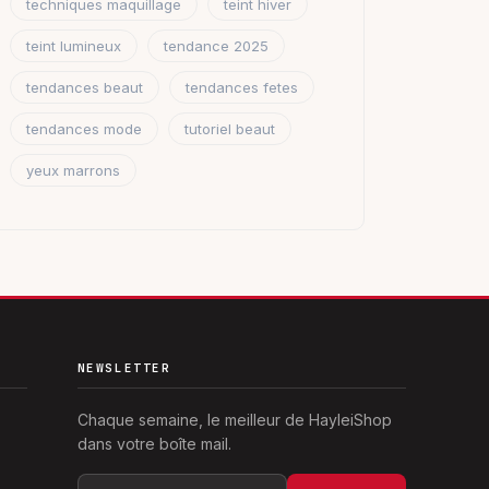
techniques maquillage
teint hiver
teint lumineux
tendance 2025
tendances beaut
tendances fetes
tendances mode
tutoriel beaut
yeux marrons
NEWSLETTER
Chaque semaine, le meilleur de HayleiShop
dans votre boîte mail.