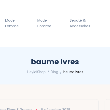
Mode
Mode
Beauté &
Femme
Homme
Accessoires
baume lvres
HayleiShop
Blog
baume lvres
ons Plans & Promos
8 décembre 2025