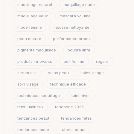
maquillage naturel
maquillage nude
maquillage yeux
mascara volume
mode femme
mousse nettoyante
peau mature
performance produit
pigments maquillage
poudre libre
produits innovants
pull femme
regard
serum cils
soins peau
soins visage
soin visage
technique efficace
techniques maquillage
teint hiver
teint lumineux
tendance 2025
tendances beaut
tendances fetes
tendances mode
tutoriel beaut