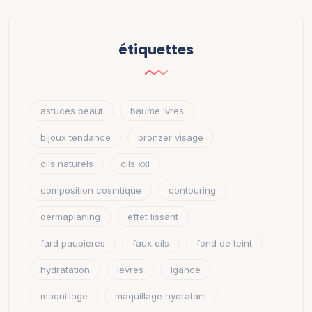
étiquettes
astuces beaut
baume lvres
bijoux tendance
bronzer visage
cils naturels
cils xxl
composition cosmtique
contouring
dermaplaning
effet lissant
fard paupieres
faux cils
fond de teint
hydratation
levres
lgance
maquillage
maquillage hydratant