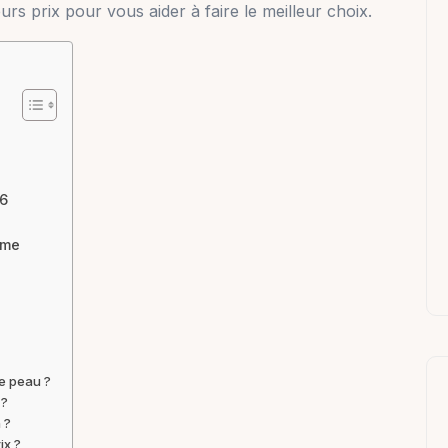
rs prix pour vous aider à faire le meilleur choix.
26
ème
de peau ?
 ?
 ?
ix ?