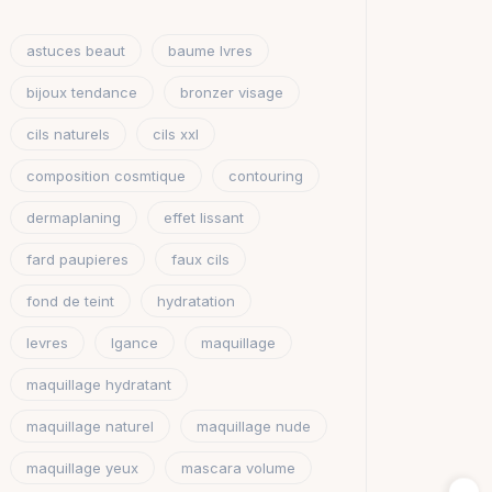
astuces beaut
baume lvres
bijoux tendance
bronzer visage
cils naturels
cils xxl
composition cosmtique
contouring
dermaplaning
effet lissant
fard paupieres
faux cils
fond de teint
hydratation
levres
lgance
maquillage
maquillage hydratant
maquillage naturel
maquillage nude
maquillage yeux
mascara volume