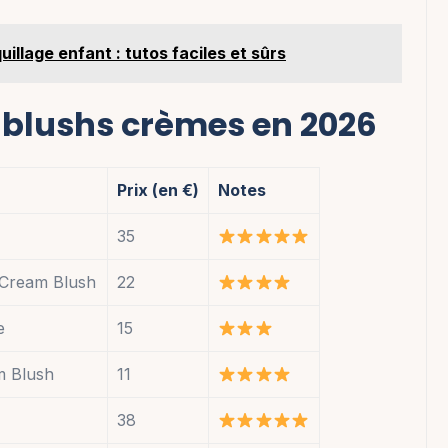
illage enfant : tutos faciles et sûrs
s blushs crèmes en 2026
Prix (en €)
Notes
35
 Cream Blush
22
e
15
m Blush
11
38