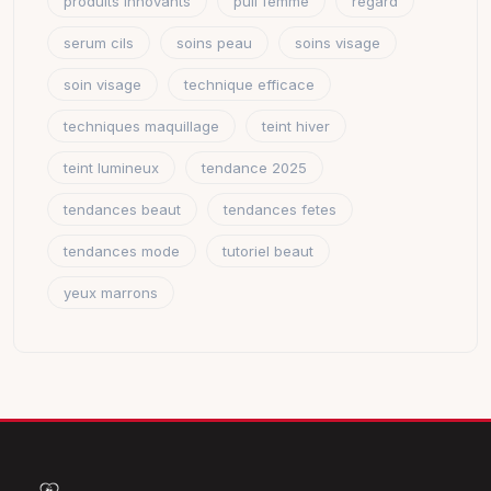
produits innovants
pull femme
regard
serum cils
soins peau
soins visage
soin visage
technique efficace
techniques maquillage
teint hiver
teint lumineux
tendance 2025
tendances beaut
tendances fetes
tendances mode
tutoriel beaut
yeux marrons