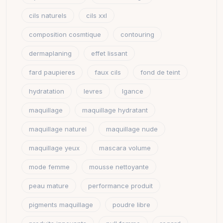
cils naturels
cils xxl
composition cosmtique
contouring
dermaplaning
effet lissant
fard paupieres
faux cils
fond de teint
hydratation
levres
lgance
maquillage
maquillage hydratant
maquillage naturel
maquillage nude
maquillage yeux
mascara volume
mode femme
mousse nettoyante
peau mature
performance produit
pigments maquillage
poudre libre