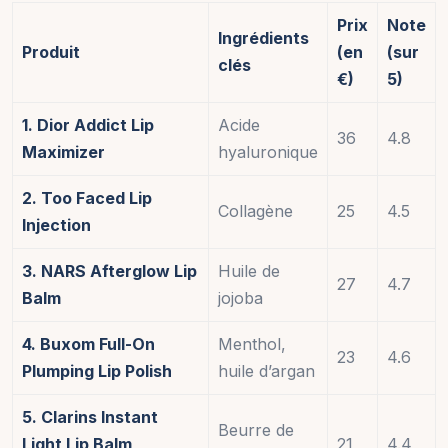
Prix
Note
Ingrédients
Produit
(en
(sur
clés
€)
5)
1. Dior Addict Lip
Acide
36
4.8
Maximizer
hyaluronique
2. Too Faced Lip
Collagène
25
4.5
Injection
3. NARS Afterglow Lip
Huile de
27
4.7
Balm
jojoba
4. Buxom Full-On
Menthol,
23
4.6
Plumping Lip Polish
huile d’argan
5. Clarins Instant
Beurre de
Light Lip Balm
21
4.4