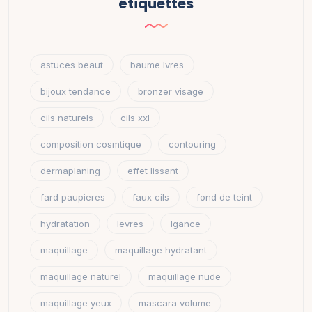
étiquettes
astuces beaut
baume lvres
bijoux tendance
bronzer visage
cils naturels
cils xxl
composition cosmtique
contouring
dermaplaning
effet lissant
fard paupieres
faux cils
fond de teint
hydratation
levres
lgance
maquillage
maquillage hydratant
maquillage naturel
maquillage nude
maquillage yeux
mascara volume