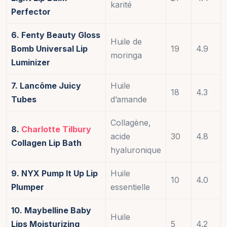
karité
Perfector
6. Fenty Beauty Gloss
Huile de
Bomb Universal Lip
19
4.9
moringa
Luminizer
7. Lancôme Juicy
Huile
18
4.3
Tubes
d’amande
Collagène,
8.
Charlotte Tilbury
acide
30
4.8
Collagen Lip Bath
hyaluronique
9. NYX Pump It Up Lip
Huile
10
4.0
Plumper
essentielle
10. Maybelline Baby
Huile
Lips Moisturizing
5
4.2