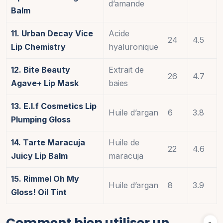
d’amande
Balm
11. Urban Decay Vice
Acide
24
4.5
Lip Chemistry
hyaluronique
12. Bite Beauty
Extrait de
26
4.7
Agave+ Lip Mask
baies
13. E.l.f Cosmetics Lip
Huile d’argan
6
3.8
Plumping Gloss
14. Tarte Maracuja
Huile de
22
4.6
Juicy Lip Balm
maracuja
15. Rimmel Oh My
Huile d’argan
8
3.9
Gloss! Oil Tint
Comment bien utiliser un