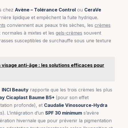
es chez
Avène – Tolérance Control
ou
CeraVe
rrière lipidique et empêchent la fuite hydrique.
nts
conviennent aux peaux très sèches, les
crèmes
 normales à mixtes et les
gels-crèmes
souvent
grasses susceptibles de surchauffe sous une texture
 visage anti-âge : les solutions efficaces pour
é
INCI Beauty
rapporte que les trois crèmes les plus
ay Cicaplast Baume B5+
(pour son effet
tation profonde), et
Caudalie Vinosource-Hydra
s). L’intégration d’un
SPF 30 minimum
s’avère
bération hivernale que pour prévenir la pigmentation