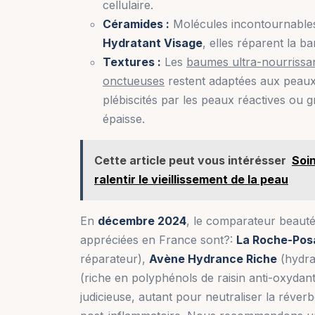
cellulaire.
Céramides :
Molécules incontournabl
Hydratant Visage
, elles réparent la ba
Textures :
Les
baumes ultra-nourrissa
onctueuses
restent adaptées aux peaux
plébiscités par les peaux réactives ou 
épaisse.
Cette article peut vous intérésser
Soin
ralentir le vieillissement de la peau
En
décembre 2024
, le comparateur beaut
appréciées en France sont?:
La Roche-Pos
réparateur),
Avène Hydrance Riche
(hydra
(riche en polyphénols de raisin anti-oxydant
judicieuse, autant pour neutraliser la réver