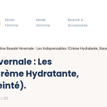
Mode
Mode
Beauté &
Femme
Homme
Accessoires
tine Beauté Hivernale : Les Indispensables (Crème Hydratante, Baum
ernale : Les
Crème Hydratante,
inté).
(0)