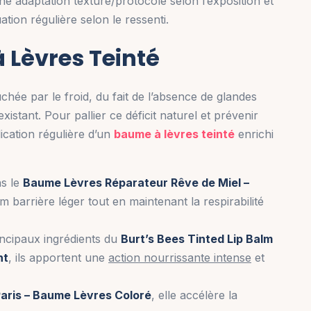
adaptation texture/protocole selon l’exposition et
ation régulière selon le ressenti.
 Lèvres Teinté
chée par le froid, du fait de l’absence de glandes
xistant. Pour pallier ce déficit naturel et prévenir
lication régulière d’un
baume à lèvres teinté
enrichi
ns le
Baume Lèvres Réparateur Rêve de Miel –
m barrière léger tout en maintenant la respirabilité
ncipaux ingrédients du
Burt’s Bees Tinted Lip Balm
nt
, ils apportent une
action nourrissante intense
et
aris – Baume Lèvres Coloré
, elle accélère la