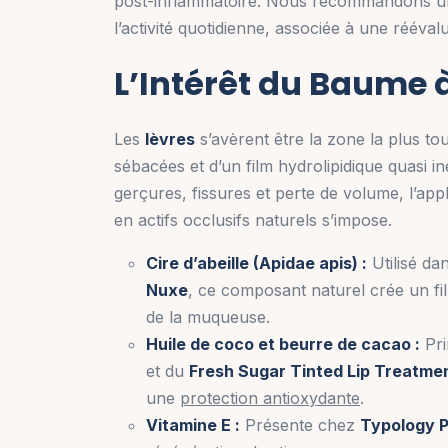
post-inflammatoire. Nous recommandons une 
l’activité quotidienne, associée à une réévalu
L’Intérêt du Baume à
Les
lèvres
s’avèrent être la zone la plus tou
sébacées et d’un film hydrolipidique quasi ine
gerçures, fissures et perte de volume, l’app
en actifs occlusifs naturels s’impose.
Cire d’abeille (Apidae apis) :
Utilisé da
Nuxe
, ce composant naturel crée un fil
de la muqueuse.
Huile de coco et beurre de cacao :
Pri
et du
Fresh Sugar Tinted Lip Treatme
une
protection antioxydante
.
Vitamine E :
Présente chez
Typology P