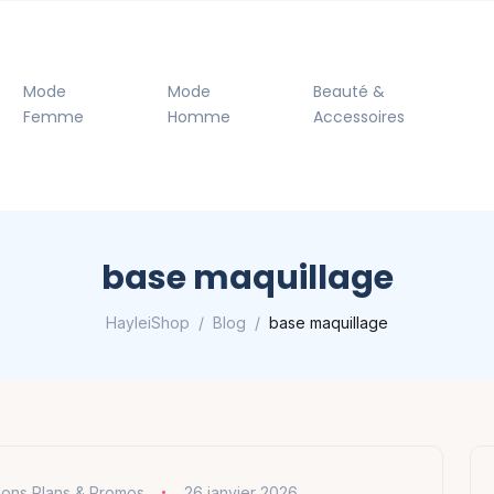
Mode
Mode
Beauté &
Femme
Homme
Accessoires
base maquillage
HayleiShop
Blog
base maquillage
ons Plans & Promos
26 janvier 2026