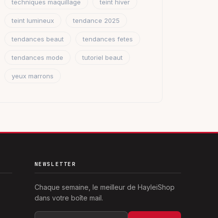
techniques maquillage
teint hiver
teint lumineux
tendance 2025
tendances beaut
tendances fetes
tendances mode
tutoriel beaut
yeux marrons
NEWSLETTER
Chaque semaine, le meilleur de HayleiShop
dans votre boîte mail.