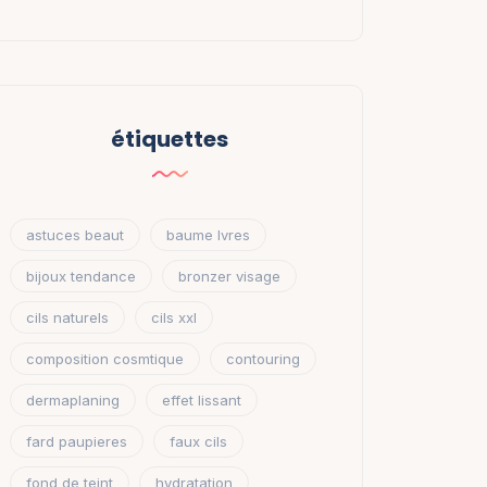
étiquettes
astuces beaut
baume lvres
bijoux tendance
bronzer visage
cils naturels
cils xxl
composition cosmtique
contouring
dermaplaning
effet lissant
fard paupieres
faux cils
fond de teint
hydratation