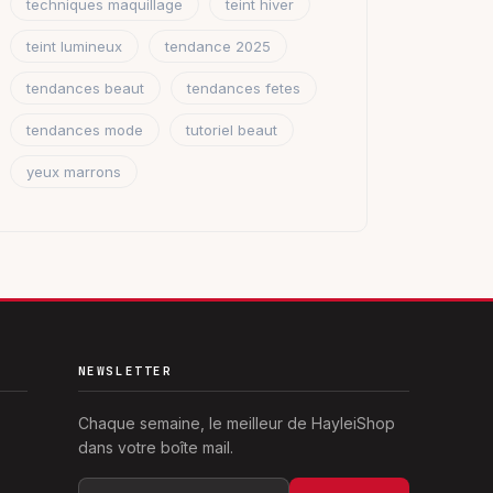
techniques maquillage
teint hiver
teint lumineux
tendance 2025
tendances beaut
tendances fetes
tendances mode
tutoriel beaut
yeux marrons
NEWSLETTER
Chaque semaine, le meilleur de HayleiShop
dans votre boîte mail.