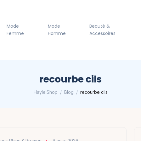
Mode
Mode
Beauté &
Femme
Homme
Accessoires
recourbe cils
HayleiShop
Blog
recourbe cils
ons Plans & Promos
9 mars 2026