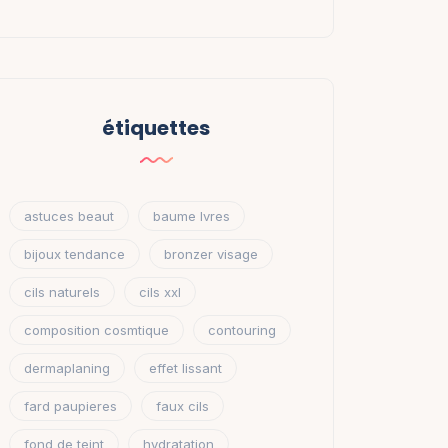
étiquettes
astuces beaut
baume lvres
bijoux tendance
bronzer visage
cils naturels
cils xxl
composition cosmtique
contouring
dermaplaning
effet lissant
fard paupieres
faux cils
fond de teint
hydratation