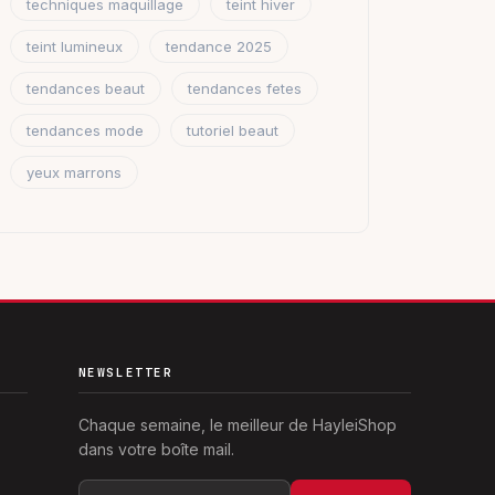
techniques maquillage
teint hiver
teint lumineux
tendance 2025
tendances beaut
tendances fetes
tendances mode
tutoriel beaut
yeux marrons
NEWSLETTER
Chaque semaine, le meilleur de HayleiShop
dans votre boîte mail.