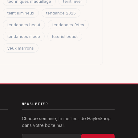
techniques maquillage
teint hiver
teint lumineux
tendance 2025
tendances beaut
tendances fetes
tendances mode
tutoriel beaut
yeux marrons
NEWSLETTER
Chaque semaine, le meilleur de HayleiShop
dans votre boîte mail.