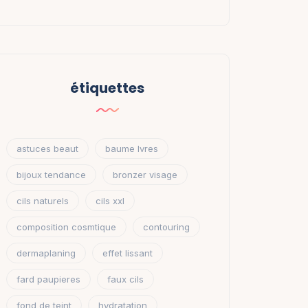
étiquettes
astuces beaut
baume lvres
bijoux tendance
bronzer visage
cils naturels
cils xxl
composition cosmtique
contouring
dermaplaning
effet lissant
fard paupieres
faux cils
fond de teint
hydratation