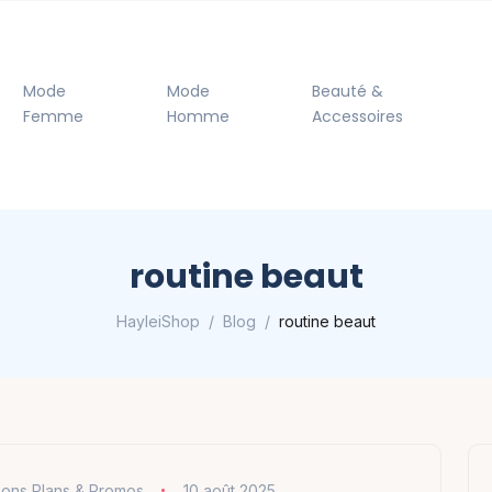
Mode
Mode
Beauté &
Femme
Homme
Accessoires
routine beaut
HayleiShop
Blog
routine beaut
ons Plans & Promos
10 août 2025