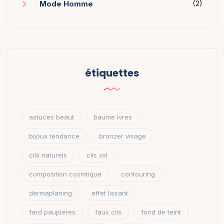
(2)
Mode Homme
étiquettes
astuces beaut
baume lvres
bijoux tendance
bronzer visage
cils naturels
cils xxl
composition cosmtique
contouring
dermaplaning
effet lissant
fard paupieres
faux cils
fond de teint