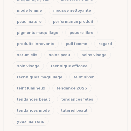
mode femme
mousse nettoyante
peau mature
performance produit
pigments maquillage
poudre libre
produits innovants
pull femme
regard
serum cils
soins peau
soins visage
soin visage
technique efficace
techniques maquillage
teint hiver
teint lumineux
tendance 2025
tendances beaut
tendances fetes
tendances mode
tutoriel beaut
yeux marrons