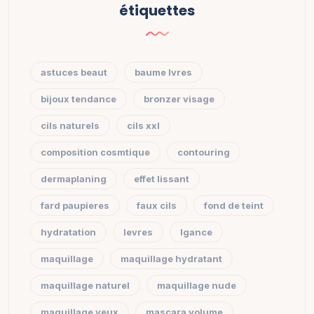
étiquettes
astuces beaut
baume lvres
bijoux tendance
bronzer visage
cils naturels
cils xxl
composition cosmtique
contouring
dermaplaning
effet lissant
fard paupieres
faux cils
fond de teint
hydratation
levres
lgance
maquillage
maquillage hydratant
maquillage naturel
maquillage nude
maquillage yeux
mascara volume