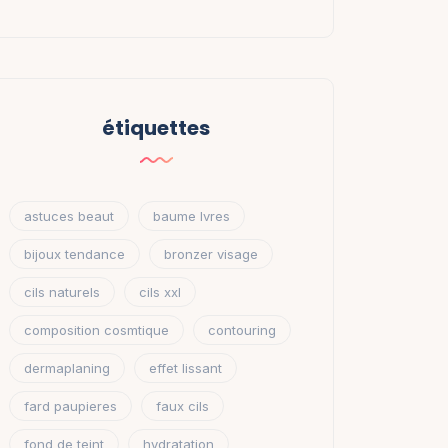
étiquettes
astuces beaut
baume lvres
bijoux tendance
bronzer visage
cils naturels
cils xxl
composition cosmtique
contouring
dermaplaning
effet lissant
fard paupieres
faux cils
fond de teint
hydratation