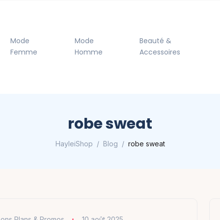
Mode
Mode
Beauté &
Femme
Homme
Accessoires
robe sweat
HayleiShop
Blog
robe sweat
ons Plans & Promos
10 août 2025