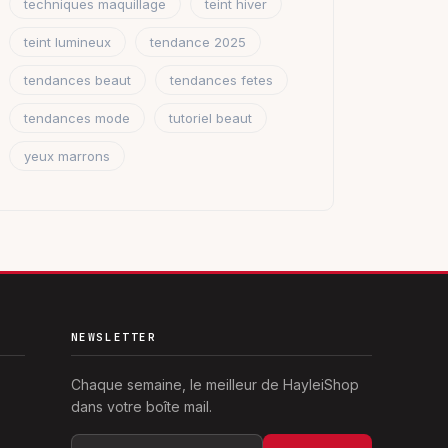
techniques maquillage
teint hiver
teint lumineux
tendance 2025
tendances beaut
tendances fetes
tendances mode
tutoriel beaut
yeux marrons
NEWSLETTER
Chaque semaine, le meilleur de HayleiShop
dans votre boîte mail.