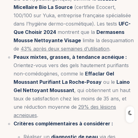
Micellaire Bio La Source
(certifiée Ecocert,
100/100 sur Yuka, entreprise française spécialisée
dans l’hygiène dermo-cosmétique). Les tests
UFC-
Que Choisir 2024
montrent que la
Dermasens
Mousse Nettoyante Visage
limite la desquamation
de
43% après deux semaines d’utilisation
.
Peaux mixtes, grasses, à tendance acnéique :
Orientez-vous vers des gels hautement purifiants
non-comédogènes, comme le
Effaclar Gel
Moussant Purifiant La Roche-Posay
ou le
Laino
Gel Nettoyant Moussant
, qui obtiennent un haut
taux de satisfaction chez les moins de 35 ans, et
une réduction moyenne de
29% des lésions
acneiques
.
Critères complémentaires à considérer :
Réaliser un
diagnostic de peau
via des