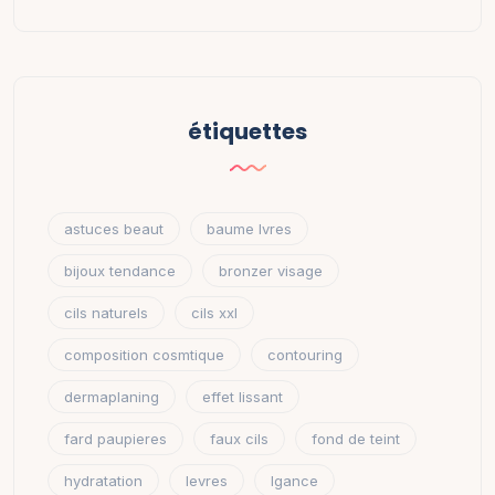
étiquettes
astuces beaut
baume lvres
bijoux tendance
bronzer visage
cils naturels
cils xxl
composition cosmtique
contouring
dermaplaning
effet lissant
fard paupieres
faux cils
fond de teint
hydratation
levres
lgance