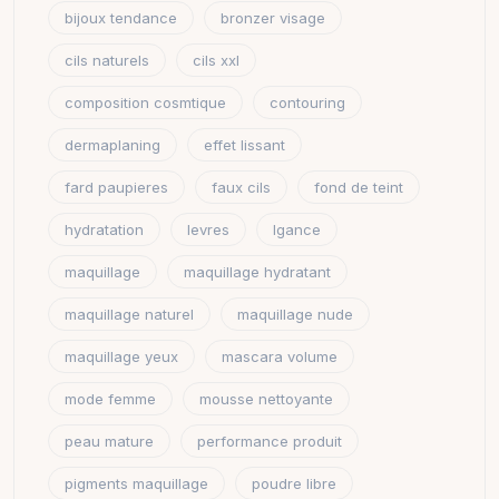
bijoux tendance
bronzer visage
cils naturels
cils xxl
composition cosmtique
contouring
dermaplaning
effet lissant
fard paupieres
faux cils
fond de teint
hydratation
levres
lgance
maquillage
maquillage hydratant
maquillage naturel
maquillage nude
maquillage yeux
mascara volume
mode femme
mousse nettoyante
peau mature
performance produit
pigments maquillage
poudre libre