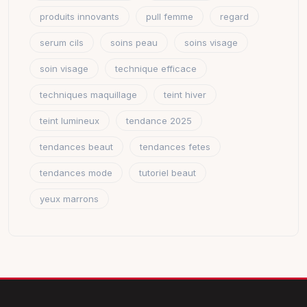
produits innovants
pull femme
regard
serum cils
soins peau
soins visage
soin visage
technique efficace
techniques maquillage
teint hiver
teint lumineux
tendance 2025
tendances beaut
tendances fetes
tendances mode
tutoriel beaut
yeux marrons