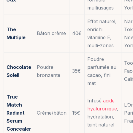
multiusages
Yor
Effet naturel,
Nar
The
enrichi
Tok
Bâton crème
40€
Multiple
vitamine E,
Ne
multi-zones
Yor
Poudre
Too
Chocolate
Poudre
parfumée au
35€
Fac
Soleil
bronzante
cacao, fini
Cali
mat
True
Infusé
acide
Match
L’Or
hyaluronique
,
Radiant
Crème/bâton
15€
Pari
hydratation,
Serum
Fra
teint naturel
Concealer