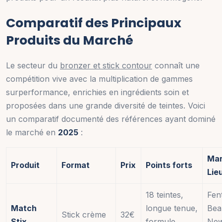
Comparatif des Principaux
Produits du Marché
Le secteur du
bronzer et stick contour
connaît une
compétition vive avec la multiplication de gammes
surperformance, enrichies en ingrédients soin et
proposées dans une grande diversité de teintes. Voici
un comparatif documenté des références ayant dominé
le marché en
2025
:
Mar
Produit
Format
Prix
Points forts
Lie
18 teintes,
Fen
Match
longue tenue,
Bea
Stick crème
32€
Stix
formule
Ne