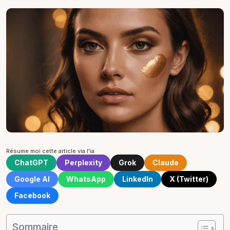
Résume moi cette article via l'ia
ChatGPT
Perplexity
Grok
Claude
Google AI
WhatsApp
LinkedIn
X (Twitter)
Facebook
Sommaire