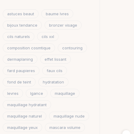
astuces beaut
baume lvres
bijoux tendance
bronzer visage
cils naturels
cils xxl
composition cosmtique
contouring
dermaplaning
effet lissant
fard paupieres
faux cils
fond de teint
hydratation
levres
lgance
maquillage
maquillage hydratant
maquillage naturel
maquillage nude
maquillage yeux
mascara volume