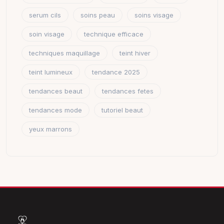
serum cils
soins peau
soins visage
soin visage
technique efficace
techniques maquillage
teint hiver
teint lumineux
tendance 2025
tendances beaut
tendances fetes
tendances mode
tutoriel beaut
yeux marrons