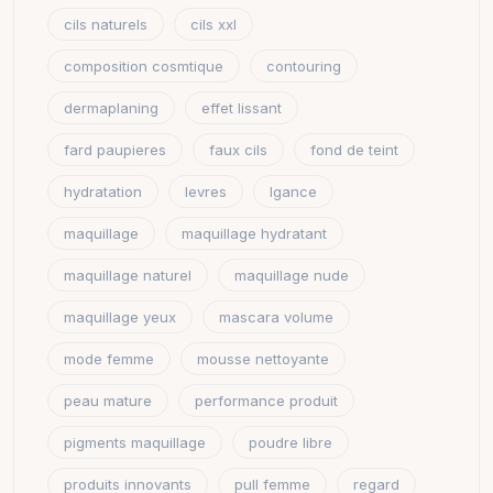
cils naturels
cils xxl
composition cosmtique
contouring
dermaplaning
effet lissant
fard paupieres
faux cils
fond de teint
hydratation
levres
lgance
maquillage
maquillage hydratant
maquillage naturel
maquillage nude
maquillage yeux
mascara volume
mode femme
mousse nettoyante
peau mature
performance produit
pigments maquillage
poudre libre
produits innovants
pull femme
regard